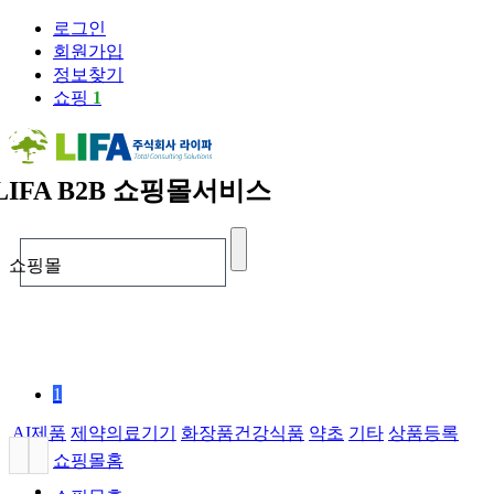
로그인
회원가입
정보찾기
쇼핑
1
LIFA
B2B 쇼핑몰서비스
쇼핑몰
1
AI제품
제약의료기기
화장품건강식품
약초
기타
상품등록
쇼핑몰홈