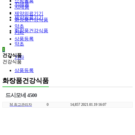
쇼핑몰홈
AI제품
AI제품
제약의료기기
제약의료기기
화장품건강식품
약초
화장품건강식품
기타
상품등록
약초
1
건강식품
기타
건강식품
상품등록
화장품건강식품
드시모네 4500
M
최고관리자
0
14,857
2021.01.19 16:07