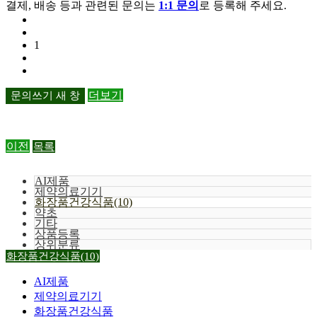
결제, 배송 등과 관련된 문의는
1:1 문의
로 등록해 주세요.
1
문의쓰기
새 창
더보기
이전
목록
AI제품
제약의료기기
화장품건강식품(10)
약초
기타
상품등록
상위분류
화장품건강식품(10)
AI제품
제약의료기기
화장품건강식품