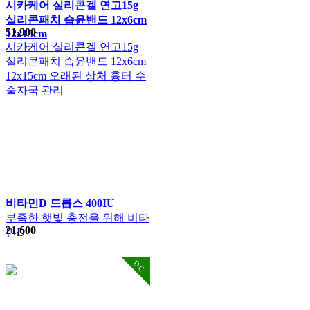
시카케어 실리콘겔 연고15g
실리콘패치 습윤밴드 12x6cm
51,900
12x15cm
시카케어 실리콘겔 연고15g
실리콘패치 습윤밴드 12x6cm
12x15cm 오래된 상처 흉터 수
술자국 관리
비타민D 드롭스 400IU
부족한 햇빛 충전을 위해 비타
21,600
민D
DC