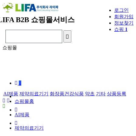
로그인
회원가입
LIFA
B2B 쇼핑몰서비스
정보찾기
쇼핑
1
쇼핑몰
1
AI제품
제약의료기기
화장품건강식품
약초
기타
상품등록
쇼핑몰홈
AI제품
제약의료기기