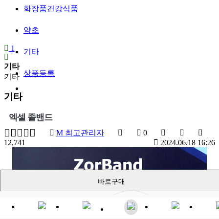
화장품건강식품
약초
1
기타
기타
상품등록
기타
기타
엑셀 졸밴드
M
최고관리자
0
12,741
2024.06.18 16:26