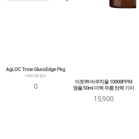
AgLOC Trme GlucoEdge Pkg
아래사항 참조
아토99 바쿠치올 10000PPM
0
앰플 50ml 미백 주름 탄력 기미
보습 비타민 레티놀 판테놀 흔
15,900
적 세럼 에센스
아토99 바쿠치올 10000PPM 앰플 50ml 미
백 주름 탄력 기미 보습 비타민 레티놀 판테
놀 흔적 세럼 에센스