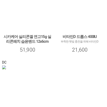
시카케어 실리콘겔 연고15g 실
비타민D 드롭스 400IU
리콘패치 습윤밴드 12x6cm
부족한 햇빛 충전을 위해 비타민D
12x15cm
51,900
21,600
시카케어 실리콘겔 연고15g 실리콘패치 습
윤밴드 12x6cm 12x15cm 오래된 상처 흉터
수술자국 관리
DC