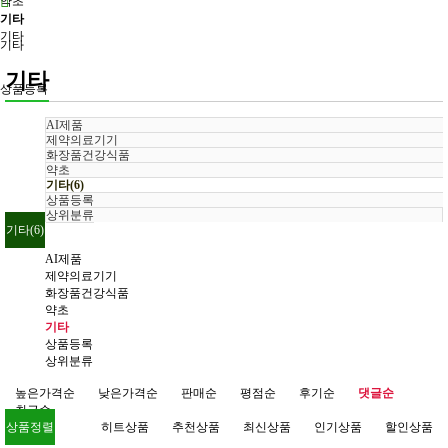
약초
기타
기타
기타
기타
상품등록
AI제품
제약의료기기
화장품건강식품
약초
기타(6)
상품등록
상위분류
기타(6)
AI제품
제약의료기기
화장품건강식품
약초
기타
상품등록
상위분류
높은가격순
낮은가격순
판매순
평점순
후기순
댓글순
최근순
상품정렬
히트상품
추천상품
최신상품
인기상품
할인상품