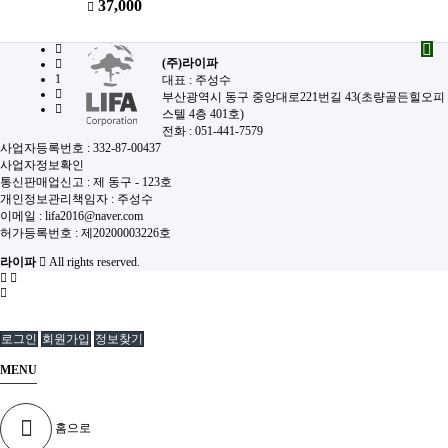
대웅제약 세노메가 식물성 RTG오메가3
37,000
(주)라이파
1
대표 : 주성수
부산광역시 동구 중앙대로221번길 43(초량골든힐오피
스텔 4층 401호)
전화 :
051-441-7579
사업자등록번호 :
332-87-00437
사업자정보확인
통신판매업신고 :
제 동구 - 123호
개인정보관리책임자 : 주성수
이메일 :
lifa2016@naver.com
허가등록번호 :
제20200003226호
라이파
All rights reserved.
로그인
회원가입
정보찾기
MENU
홈으로