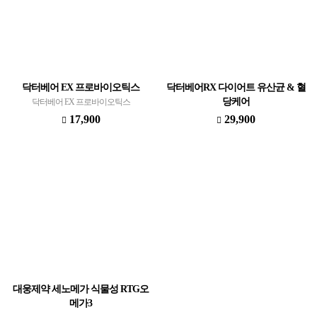
닥터베어 EX 프로바이오틱스
닥터베어RX 다이어트 유산균 & 혈
당케어
닥터베어 EX 프로바이오틱스
닥터베어RX 다이어트 유산균 & 혈당케어
17,900
29,900
대웅제약 세노메가 식물성 RTG오
메가3