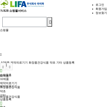
로그인
회원가입
FA
B2B 쇼핑몰서비스
정보찾기
쇼핑몰
AI제품
제약의료기기
화장품건강식품
약초
기타
상품등록
쇼핑몰홈
쇼핑몰홈
AI제품
AI제품
제약의료기기
제약의료기기
화장품건강식품
약초
기타
화장품건강식품
상품등록