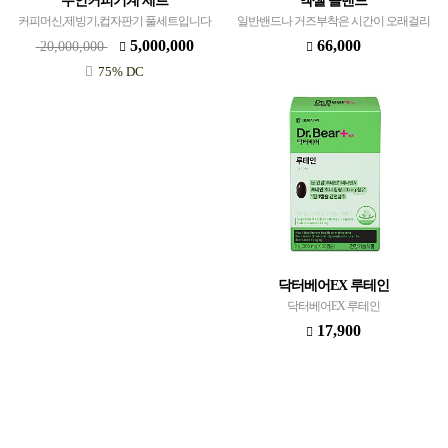
무인커피기계 세트
엑셀 졸밴드
커피머신,제빙기,컵자판기 풀세트입니다
일반밴드나 거즈부착은 시간이 오래걸리
(2020년2월구매)
므로, 시간을 줄이고(20~30%시간절약), 2차
5,000,000
66,000
20,000,000
감염예방 압박 드레이프 접착제품
75% DC
닥터베어EX 루테인
닥터베어EX 루테인
17,900