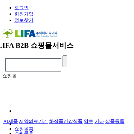
로그인
회원가입
정보찾기
LIFA
B2B 쇼핑몰서비스
쇼핑몰
AI제품
제약의료기기
화장품건강식품
약초
기타
상품등록
쇼핑몰홈
쇼핑몰홈