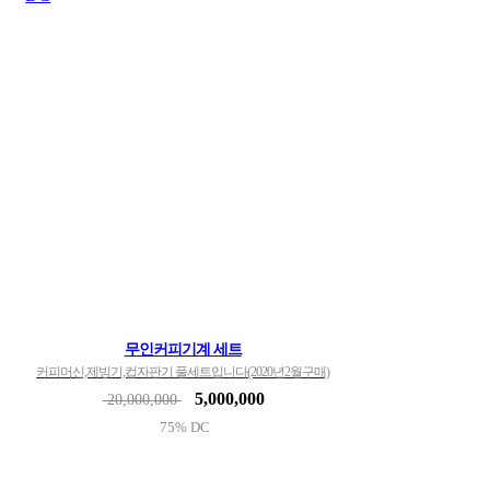
무인커피기계 세트
커피머신,제빙기,컵자판기 풀세트입니다(2020년2월구매)
5,000,000
20,000,000
75% DC