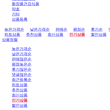
화장품건강식품
약초
기타
상품등록
높은가격순
낮은가격순
판매순
평점순
후기순
히트상품
추천상품
최신상품
인기상품
할인상품
상품정렬
높은가격순
낮은가격순
판매많은순
평점높은순
후기많은순
댓글많은순
최근등록순
히트상품
추천상품
최신상품
인기상품
할인상품