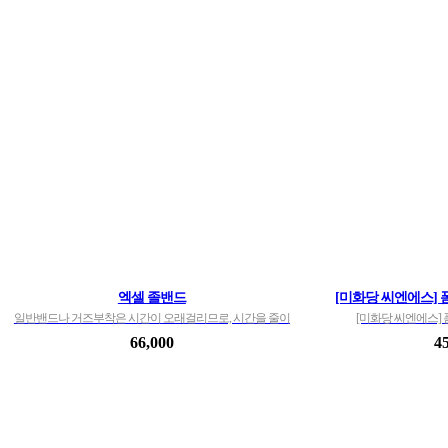
엑셀 졸밴드
[미화당 씨엔에스] 폼
일반밴드나 거즈부착은 시간이 오래걸리므로, 시간을 줄이
[미화당 씨엔에스] 폼
고(20~30%시간절약), 2차감염예방 압박 드레이프 접착제품
66,000
4