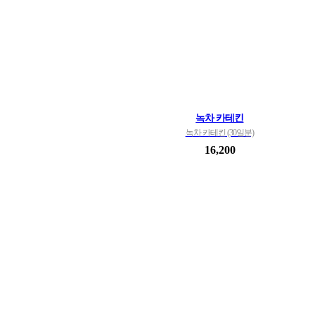
녹차 카테킨
녹차 카테킨 (30일분)
16,200