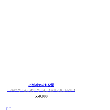
건선아토피화장품
1. 국내외 병의원 컨설팅2. 병의원 건축설계 건설 인테리어3.
의료법인 병의원 / 약국 매매임대4. 금융대출자문5. 의사 해
로
550,000
외학위의사 치과의사 구인구직6. 의료기기 제약 건강식품
화장품 기타 쇼핑몰7. 건선아토피 …
DC