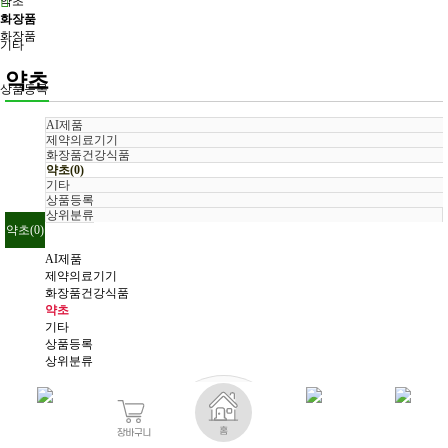
약초
화장품
화장품
기타
약초
상품등록
AI제품
제약의료기기
화장품건강식품
약초(0)
기타
상품등록
상위분류
약초(0)
AI제품
제약의료기기
화장품건강식품
약초
기타
상품등록
상위분류
높은가격순
낮은가격순
판매순
평점순
후기순
댓글순
최근순
상품정렬
히트상품
추천상품
최신상품
인기상품
할인상품