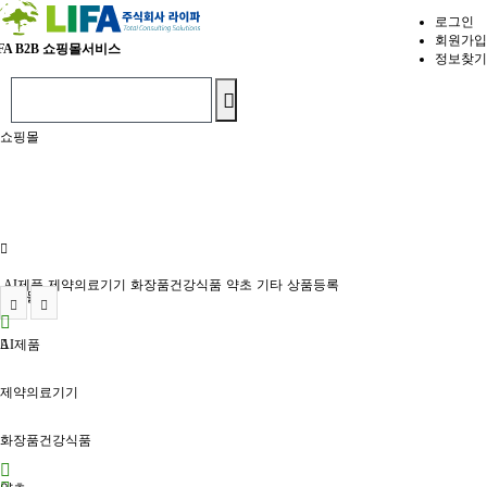
로그인
회원가입
FA
B2B 쇼핑몰서비스
정보찾기
쇼핑몰
AI제품
제약의료기기
화장품건강식품
약초
기타
상품등록
쇼핑몰홈
AI제품
제약의료기기
화장품건강식품