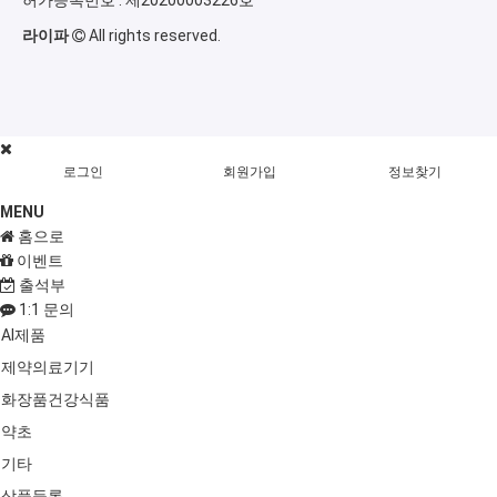
허가등록번호 :
제20200003226호
라이파
All rights reserved.
로그인
회원가입
정보찾기
MENU
홈으로
이벤트
출석부
1:1 문의
AI제품
제약의료기기
화장품건강식품
약초
기타
상품등록