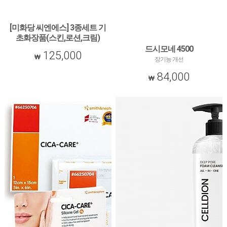
[미화당 씨엔에스] 3종세트 기
초화장품(스킨,로션,크림)
드시모네 4500
[미화당 씨엔에스] 3종세트 기초화장품(스
125,000
킨,로션,크림)
장기능 개선
84,000