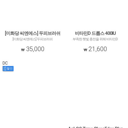
[미화당 씨엔에스] 두피브러쉬
비타민D 드롭스 400IU
[미화당 씨엔에스] 두피브러쉬
부족한 햇빛 충전을 위해 비타민D
35,000
21,600
DC