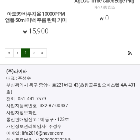
AgLOC Trme GlucoEdge Pkg
아래사항 참조
아토99 바쿠치올 10000PPM
0
앰플 50ml 미백 주름 탄력 기미
보습 비타민 레티놀 판테놀 흔
15,900
적 세럼 에센스
아토99 바쿠치올 10000PPM 앰플 50ml 미
백 주름 탄력 기미 보습 비타민 레티놀 판테
놀 흔적 세럼 에센스
1
(주)라이파
대표 : 주성수
부산광역시 동구 중앙대로221번길 43(초량골든힐오피스텔 4층 401
호)
전화 :
051-441-7579
사업자등록번호 :
332-87-00437
사업자정보확인
통신판매업신고 :
제 동구 - 123호
개인정보관리책임자 : 주성수
이메일 :
lifa2016@naver.com