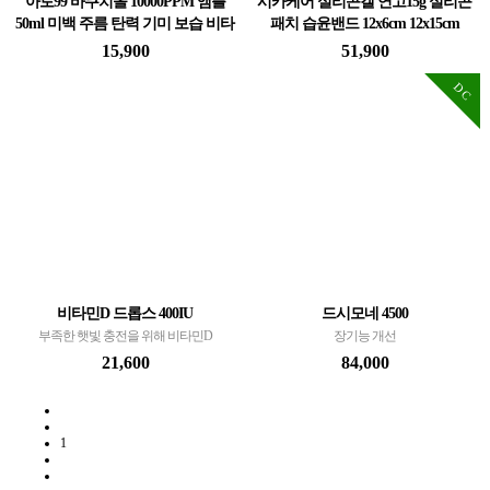
아토99 바쿠치올 10000PPM 앰플
시카케어 실리콘겔 연고15g 실리콘
50ml 미백 주름 탄력 기미 보습 비타
패치 습윤밴드 12x6cm 12x15cm
민 레티놀 판테놀 흔적 세럼 에센스
시카케어 실리콘겔 연고15g 실리콘패치 습
15,900
51,900
아토99 바쿠치올 10000PPM 앰플 50ml 미백
윤밴드 12x6cm 12x15cm 오래된 상처 흉터 수
DC
주름 탄력 기미 보습 비타민 레티놀 판테놀
술자국 관리
흔적 세럼 에센스
비타민D 드롭스 400IU
드시모네 4500
부족한 햇빛 충전을 위해 비타민D
장기능 개선
21,600
84,000
1