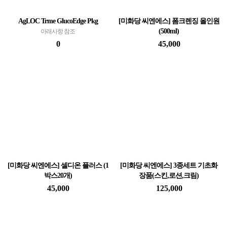
AgLOC Trme GlucoEdge Pkg
[미화당 씨엔에스] 폼크렌징 올인원
(500ml)
아래사항 참조
[미화당 씨엔에스] 폼크렌징 올인원 (500ml)
0
45,000
[미화당 씨엔에스] 셀디온 플러스 (1
[미화당 씨엔에스] 3종세트 기초화
박스20개)
장품(스킨,로션,크림)
[미화당 씨엔에스] 셀디온 플러스 (1박스20
[미화당 씨엔에스] 3종세트 기초화장품(스
45,000
125,000
개)
킨,로션,크림)