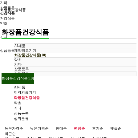
기타
상품등록
화장품건강식품
건강식품
건강식품
약초
화장품건강식품
기타
AI제품
상품등록
제약의료기기
화장품건강식품(10)
약초
기타
상품등록
상위분류
화장품건강식품(10)
AI제품
제약의료기기
화장품건강식품
약초
기타
상품등록
상위분류
높은가격순
낮은가격순
판매순
평점순
후기순
댓글순
최근순