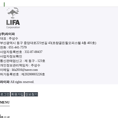
(주)라이파
대표 : 주성수
부산광역시 동구 중앙대로221번길 43(초량골든힐오피스텔 4층 401호)
전화 :
051-441-7579
사업자등록번호 :
332-87-00437
사업자정보확인
통신판매업신고 :
제 동구 - 123호
개인정보관리책임자 : 주성수
이메일 :
lifa2016@naver.com
허가등록번호 :
제20200003226호
라이파
All rights reserved.
로그인
회원가입
정보찾기
MENU
홈으로