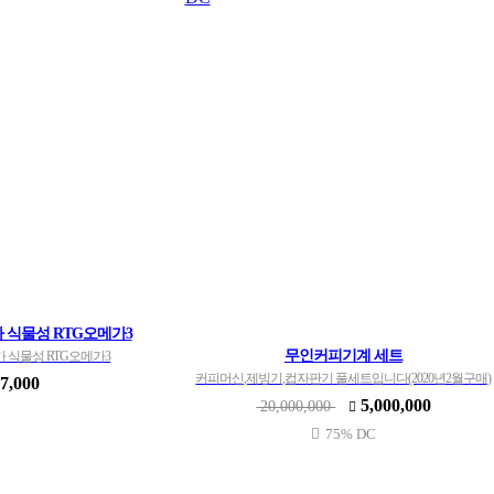
 식물성 RTG오메가3
무인커피기계 세트
 식물성 RTG오메가3
커피머신,제빙기,컵자판기 풀세트입니다(2020년2월구매)
7,000
5,000,000
20,000,000
75% DC