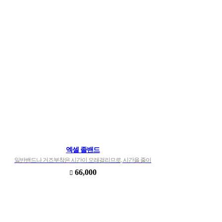
엑셀 졸밴드
일반밴드나 거즈부착은 시간이 오래걸리므로, 시간을 줄이
고(20~30%시간절약), 2차감염예방 압박 드레이프 접착제품
66,000