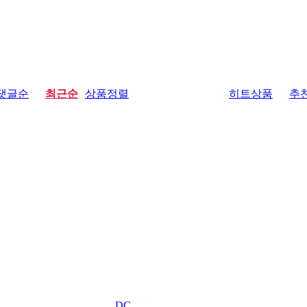
댓글순
최근순
상품정렬
히트상품
추
DC