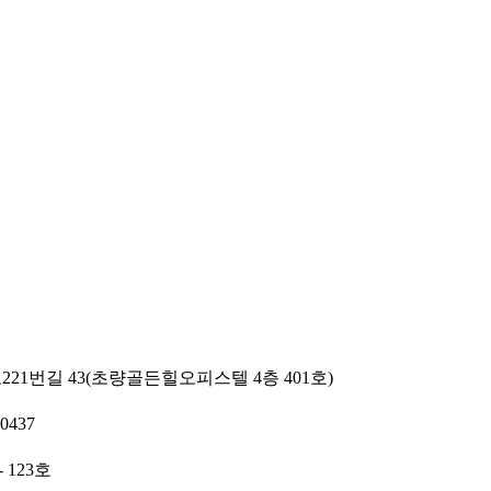
21번길 43(초량골든힐오피스텔 4층 401호)
00437
 123호