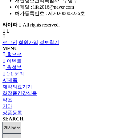
개인정보관리책임자 : 주성수
이메일 :
lifa2016@naver.com
허가등록번호 :
제20200003226호
라이파
All rights reserved.
로그인
회원가입
정보찾기
MENU
홈으로
이벤트
출석부
1:1 문의
AI제품
제약의료기기
화장품건강식품
약초
기타
상품등록
SEARCH