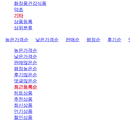
화장품건강식품
약초
기타
상품등록
상위분류
높은가격순
낮은가격순
판매순
평점순
후기순
높은가격순
낮은가격순
판매많은순
평점높은순
후기많은순
댓글많은순
최근등록순
히트상품
추천상품
최신상품
인기상품
할인상품