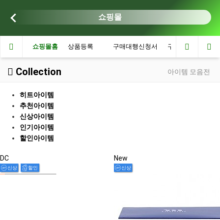
쇼핑몰
쇼핑몰홈
상품등록
구매대행신청서
구매의뢰
Collection
아이템 모음전
히트아이템
추천아이템
신상아이템
인기아이템
할인아이템
DC
New